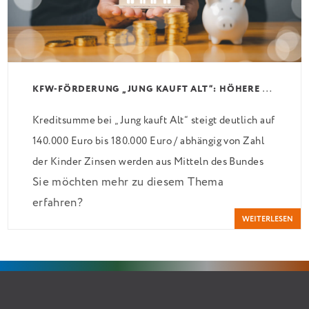
K
FW-FÖRDERUNG „JUNG KAUFT ALT“: HÖHERE KREDITE AB AUGUST 2026
Kreditsumme bei „Jung kauft Alt“ steigt deutlich auf
140.000 Euro bis 180.000 Euro / abhängig von Zahl
der Kinder Zinsen werden aus Mitteln des Bundes
Sie möchten mehr zu diesem Thema
verbilligt: Heutiger Zins bei 0,53 Prozent effektiv
erfahren?
bei 35 Jahren Laufzeit und 10 Jahren Zinsbindung
WEITERLESEN
Antragstellende verpflichten sich zu energetischer
Sanierung binnen 54 Monaten nach Förderzusage /
Sanierung in Einzelmaßnahmen […]