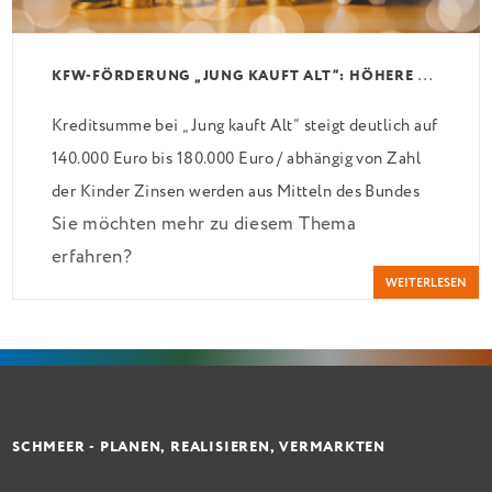
K
FW-FÖRDERUNG „JUNG KAUFT ALT“: HÖHERE KREDITE AB AUGUST 2026
Kreditsumme bei „Jung kauft Alt“ steigt deutlich auf
140.000 Euro bis 180.000 Euro / abhängig von Zahl
der Kinder Zinsen werden aus Mitteln des Bundes
Sie möchten mehr zu diesem Thema
verbilligt: Heutiger Zins bei 0,53 Prozent effektiv
erfahren?
bei 35 Jahren Laufzeit und 10 Jahren Zinsbindung
WEITERLESEN
Antragstellende verpflichten sich zu energetischer
Sanierung binnen 54 Monaten nach Förderzusage /
Sanierung in Einzelmaßnahmen […]
SCHMEER - PLANEN, REALISIEREN, VERMARKTEN