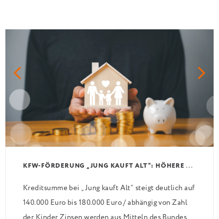
K
FW-FÖRDERUNG „JUNG KAUFT ALT“: HÖHERE KREDITE AB AUGUST 2026
Kreditsumme bei „Jung kauft Alt“ steigt deutlich auf
140.000 Euro bis 180.000 Euro / abhängig von Zahl
der Kinder Zinsen werden aus Mitteln des Bundes