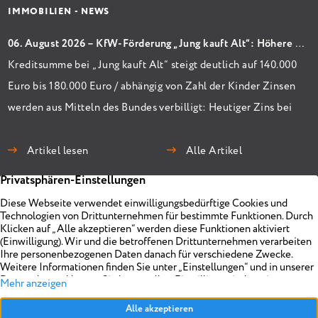
IMMOBILIEN - NEWS
06. August 2026 – KfW-Förderung „Jung kauft Alt“: Höhere Kredite ab August 2026
Kreditsumme bei „Jung kauft Alt“ steigt deutlich auf 140.000
Euro bis 180.000 Euro / abhängig von Zahl der Kinder Zinsen
werden aus Mitteln des Bundes verbilligt: Heutiger Zins bei
0,53 Prozent effektiv bei 35 Jahren Laufzeit und 10 Jahren
Zinsbindung Antragstellende verpflichten sich zu
Artikel lesen
Alle Artikel
energetischer Sanierung binnen 54 Monaten nach
Förderzusage / Sanierung in Einzelmaßnahmen […]
Immobilien
Unternehmen
Projekte
Planen
Vermarkten
Impressum
Objekt anbieten
Über uns