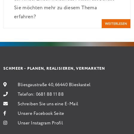
Sie möchten mehr zu diesem Thema
verbilligt: Heutiger Zins bei 0,53 Prozent effektiv
erfahren?
bei 35 Jahren Laufzeit und 10 Jahren Zinsbindung
WEITERLESEN
Antragstellende verpflichten sich zu energetischer
Sanierung binnen 54 Monaten nach Förderzusage /
Sanierung in Einzelmaßnahmen […]
SCHMEER - PLANEN, REALISIEREN, VERMARKTEN
Bliesgaustraße 40, 66440 Blieskastel
Telefon:
0681 88 11 88
Schreiben Sie uns eine E-Mail
Unsere Facebook Seite
Unser Instagram Profil