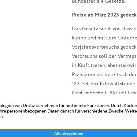
Bundesrat die Gesetze.
Preise ab März 2023 gedeck
Das Gesetz sieht vor, dass 
kleine und mittlere Untern
Vorjahresverbrauchs gedecke
Verbrauchs soll der Vertrags
in Kraft treten, aber rückwi
Preisbremsen bereits ab dem
12 Cent pro Kilowattstunde 
Cent gedeckelt. Aktuell lieg
Neukunden nach Berechnunge
Cent.
Auch Strompreis wird gede