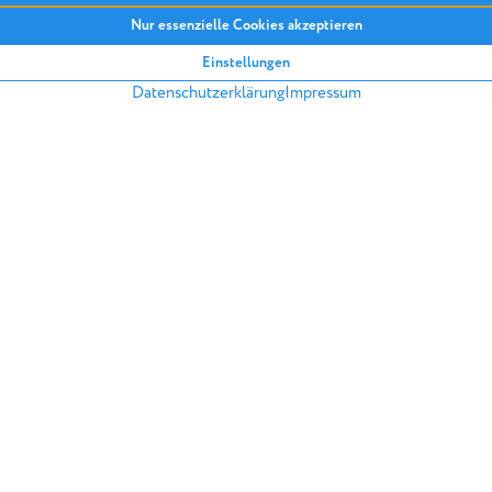
Die Strompreisbremse soll 
ebenfalls rückwirkend ab Ja
prognostizierten Verbrauchs
ZURÜCK IN DIE ARTIKELÜBERSICH