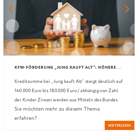
K
FW-FÖRDERUNG „JUNG KAUFT ALT“: HÖHERE KREDITE AB AUGUST 2026
Kreditsumme bei „Jung kauft Alt“ steigt deutlich auf
140.000 Euro bis 180.000 Euro / abhängig von Zahl
der Kinder Zinsen werden aus Mitteln des Bundes
Sie möchten mehr zu diesem Thema
verbilligt: Heutiger Zins bei 0,53 Prozent effektiv
erfahren?
bei 35 Jahren Laufzeit und 10 Jahren Zinsbindung
WEITERLESEN
Antragstellende verpflichten sich zu energetischer
Sanierung binnen 54 Monaten nach Förderzusage /