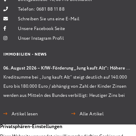
Telefon:
0681 88 11 88
Schreiben Sie uns eine E-Mail
Unsere Facebook Seite
Unser Instagram Profil
IMMOBILIEN - NEWS
06. August 2026 – KfW-Förderung „Jung kauft Alt“: Höhere Kredite ab August 2026
Kreditsumme bei „Jung kauft Alt“ steigt deutlich auf 140.000
Euro bis 180.000 Euro / abhängig von Zahl der Kinder Zinsen
werden aus Mitteln des Bundes verbilligt: Heutiger Zins bei
0,53 Prozent effektiv bei 35 Jahren Laufzeit und 10 Jahren
Zinsbindung Antragstellende verpflichten sich zu
Artikel lesen
Alle Artikel
energetischer Sanierung binnen 54 Monaten nach
Förderzusage / Sanierung in Einzelmaßnahmen […]