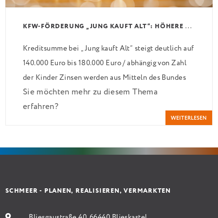
K
FW-FÖRDERUNG „JUNG KAUFT ALT“: HÖHERE KREDITE AB AUGUST 2026
Kreditsumme bei „Jung kauft Alt“ steigt deutlich auf
140.000 Euro bis 180.000 Euro / abhängig von Zahl
der Kinder Zinsen werden aus Mitteln des Bundes
Sie möchten mehr zu diesem Thema
verbilligt: Heutiger Zins bei 0,53 Prozent effektiv
erfahren?
bei 35 Jahren Laufzeit und 10 Jahren Zinsbindung
WEITERLESEN
Antragstellende verpflichten sich zu energetischer
Sanierung binnen 54 Monaten nach Förderzusage /
Sanierung in Einzelmaßnahmen […]
SCHMEER - PLANEN, REALISIEREN, VERMARKTEN
Bliesgaustraße 40, 66440 Blieskastel