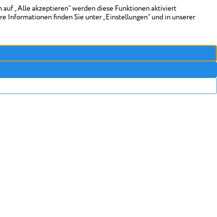
ten. Ein klassisches Beispiel sei, wenn der
iesen verlegt. In dem Fall hätten Bauherren
usch verlangen können, ohne diesen jemals
den zwei Senaten wurde klargestellt, dass
für das Werkvertragsrecht gelte. Somit bleibt
en. Die Gefahr, dass Käufer sich an Mängeln
 gegeben und es könne nicht verlangt werden
ängeln in Vorkasse treten müssen.
[BGH V ZR
T