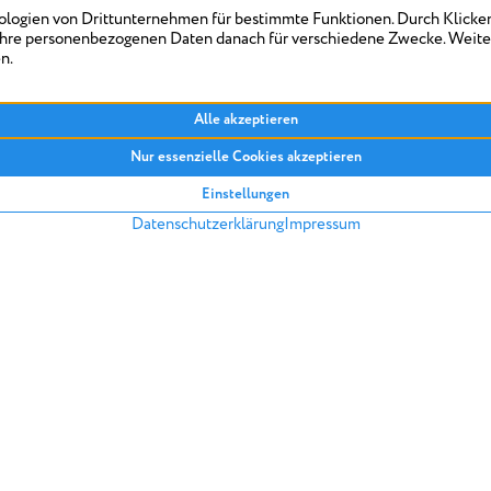
überkompensiert werden könn
Fliesenleger die falschen Fl
die Kosten für einen Austa
vorzunehmen.
Nach Rücksprache zwischen 
diese Rechtsauffassung nur 
im Kaufrecht alles beim Alt
„bereichern“ sei hier nicht
das Immobilienkäufer bei M
33/19]
ZURÜCK IN DIE ARTIKELÜBERSICH