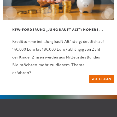
K
FW-FÖRDERUNG „JUNG KAUFT ALT“: HÖHERE KREDITE AB AUGUST 2026
Kreditsumme bei „Jung kauft Alt“ steigt deutlich auf
140.000 Euro bis 180.000 Euro / abhängig von Zahl
der Kinder Zinsen werden aus Mitteln des Bundes
Sie möchten mehr zu diesem Thema
verbilligt: Heutiger Zins bei 0,53 Prozent effektiv
erfahren?
bei 35 Jahren Laufzeit und 10 Jahren Zinsbindung
WEITERLESEN
Antragstellende verpflichten sich zu energetischer
Sanierung binnen 54 Monaten nach Förderzusage /
Sanierung in Einzelmaßnahmen […]