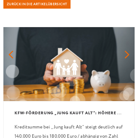
ZURÜCK IN DIE ARTIKELÜBERSICHT
K
FW-FÖRDERUNG „JUNG KAUFT ALT“: HÖHERE KREDITE AB AUGUST 2026
Kreditsumme bei „Jung kauft Alt“ steigt deutlich auf
140.000 Euro bis 180.000 Euro / abhängig von Zahl