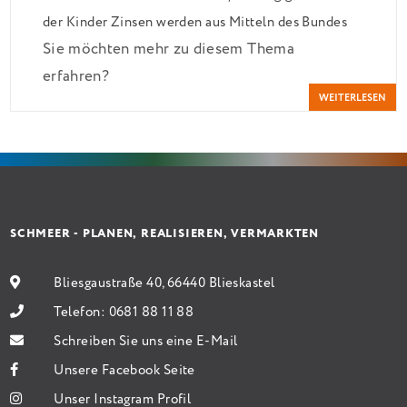
der Kinder Zinsen werden aus Mitteln des Bundes
Sie möchten mehr zu diesem Thema
verbilligt: Heutiger Zins bei 0,53 Prozent effektiv
erfahren?
bei 35 Jahren Laufzeit und 10 Jahren Zinsbindung
WEITERLESEN
Antragstellende verpflichten sich zu energetischer
Sanierung binnen 54 Monaten nach Förderzusage /
Sanierung in Einzelmaßnahmen […]
SCHMEER - PLANEN, REALISIEREN, VERMARKTEN
Bliesgaustraße 40, 66440 Blieskastel
Telefon:
0681 88 11 88
Schreiben Sie uns eine E-Mail
Unsere Facebook Seite
Unser Instagram Profil