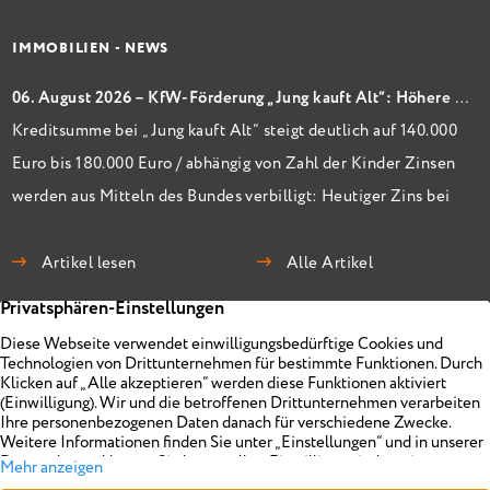
IMMOBILIEN - NEWS
06. August 2026 – KfW-Förderung „Jung kauft Alt“: Höhere Kredite ab August 2026
Kreditsumme bei „Jung kauft Alt“ steigt deutlich auf 140.000
Euro bis 180.000 Euro / abhängig von Zahl der Kinder Zinsen
werden aus Mitteln des Bundes verbilligt: Heutiger Zins bei
0,53 Prozent effektiv bei 35 Jahren Laufzeit und 10 Jahren
Zinsbindung Antragstellende verpflichten sich zu
Artikel lesen
Alle Artikel
energetischer Sanierung binnen 54 Monaten nach
Förderzusage / Sanierung in Einzelmaßnahmen […]
Immobilien
Unternehmen
Projekte
Planen
Vermarkten
Impressum