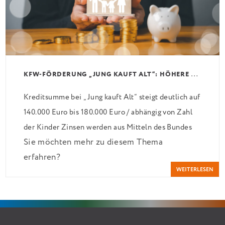
K
FW-FÖRDERUNG „JUNG KAUFT ALT“: HÖHERE KREDITE AB AUGUST 2026
Kreditsumme bei „Jung kauft Alt“ steigt deutlich auf
140.000 Euro bis 180.000 Euro / abhängig von Zahl
der Kinder Zinsen werden aus Mitteln des Bundes
Sie möchten mehr zu diesem Thema
verbilligt: Heutiger Zins bei 0,53 Prozent effektiv
erfahren?
bei 35 Jahren Laufzeit und 10 Jahren Zinsbindung
WEITERLESEN
Antragstellende verpflichten sich zu energetischer
Sanierung binnen 54 Monaten nach Förderzusage /
Sanierung in Einzelmaßnahmen […]