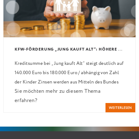
K
FW-FÖRDERUNG „JUNG KAUFT ALT“: HÖHERE KREDITE AB AUGUST 2026
Kreditsumme bei „Jung kauft Alt“ steigt deutlich auf
140.000 Euro bis 180.000 Euro / abhängig von Zahl
der Kinder Zinsen werden aus Mitteln des Bundes
Sie möchten mehr zu diesem Thema
verbilligt: Heutiger Zins bei 0,53 Prozent effektiv
erfahren?
bei 35 Jahren Laufzeit und 10 Jahren Zinsbindung
WEITERLESEN
Antragstellende verpflichten sich zu energetischer
Sanierung binnen 54 Monaten nach Förderzusage /
Sanierung in Einzelmaßnahmen […]