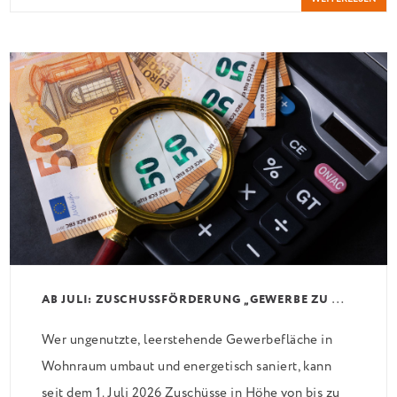
diese Wege nicht zugestellt sind und ein Durchgang
von einer Mindestbreite von ca. 1 Meter frei ist. „Vor
allen Dingen kommt hier das Bemühen um […]
A
B JULI: ZUSCHUSSFÖRDERUNG „GEWERBE ZU WOHNEN“
Wer ungenutzte, leerstehende Gewerbefläche in
Wohnraum umbaut und energetisch saniert, kann
seit dem 1. Juli 2026 Zuschüsse in Höhe von bis zu