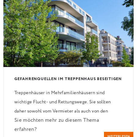
GEFAHRENQUELLEN IM TREPPENHAUS BESEITIGEN
Treppenhäuser in Mehrfamilienhäusern sind
wichtige Flucht- und Rettungswege. Sie sollten
daher sowohl vom Vermieter als auch von den
Sie möchten mehr zu diesem Thema
Mietern mit großer Sorgfalt behandelt werden.
erfahren?
Zuallererst muss natürlich gewährleistet sein, dass
WEITERLESEN