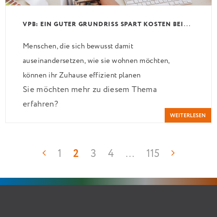
V
PB: EIN GUTER GRUNDRISS SPART KOSTEN BEIM HAUSBAU UND SPÄTER IM ALLTAG
Menschen, die sich bewusst damit
auseinandersetzen, wie sie wohnen möchten,
können ihr Zuhause effizient planen
Sie möchten mehr zu diesem Thema
beziehungsweise sanieren. Hierüber informiert der
erfahren?
Verband Privater Bauherren e. V. (VPB).
WEITERLESEN
1
2
3
4
…
115