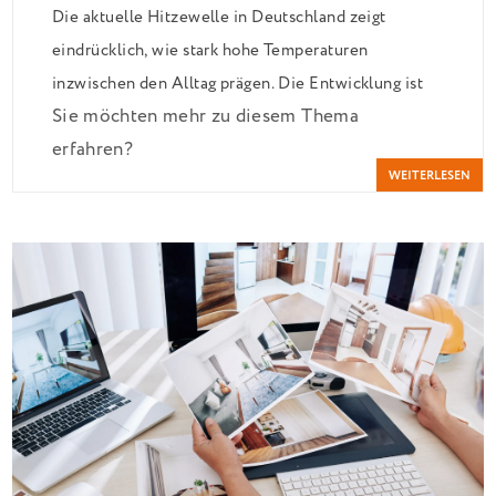
Die aktuelle Hitzewelle in Deutschland zeigt
eindrücklich, wie stark hohe Temperaturen
inzwischen den Alltag prägen. Die Entwicklung ist
Sie möchten mehr zu diesem Thema
Teil eines größeren Trends: Europa gilt als der
erfahren?
Kontinent, der sich weltweit durch den Klimawandel
WEITERLESEN
am schnellsten erwärmt – mit spürbaren Folgen auch
für Deutschland.